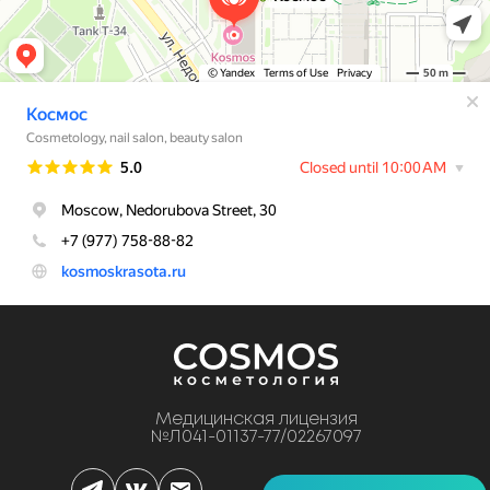
Медицинская лицензия
№Л041-01137-77/02267097