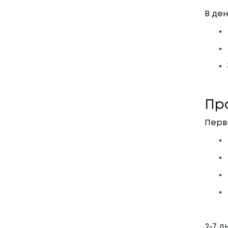
В де
Пр
Перв
2-7 д