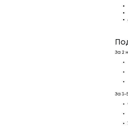
По
За 2
За 3-