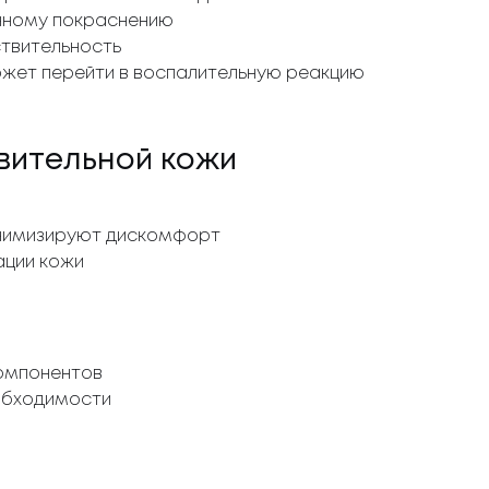
нному покраснению
твительность
ет перейти в воспалительную реакцию
вительной кожи
нимизируют дискомфорт
ации кожи
компонентов
еобходимости