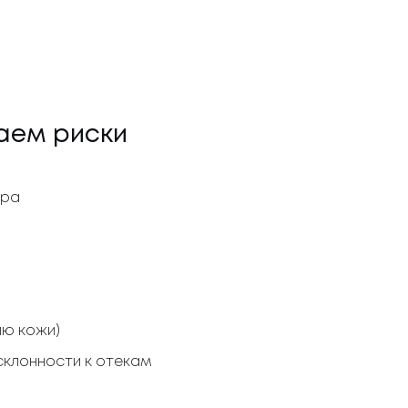
жаем риски
ера
ию кожи)
склонности к отекам