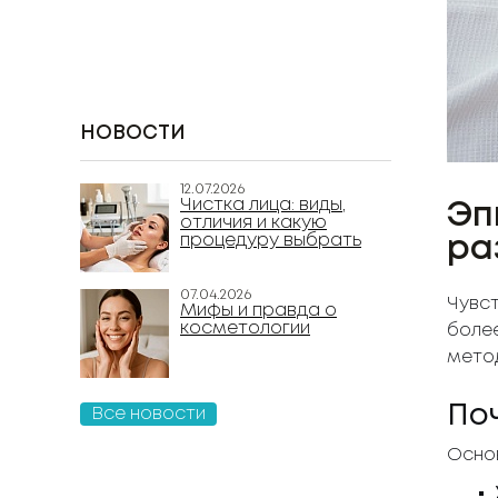
НОВОСТИ
12.07.2026
Чистка лица: виды,
Эп
отличия и какую
процедуру выбрать
ра
07.04.2026
Чувст
Мифы и правда о
косметологии
более
метод
По
Все новости
Осно