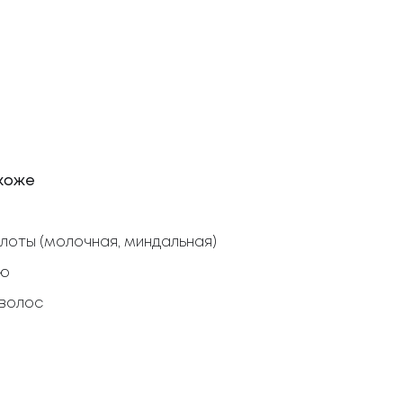
 коже
слоты (молочная, миндальная)
лю
 волос