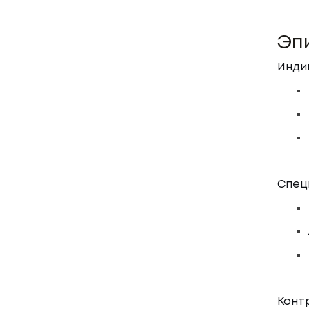
Эп
Инди
Спец
Конт