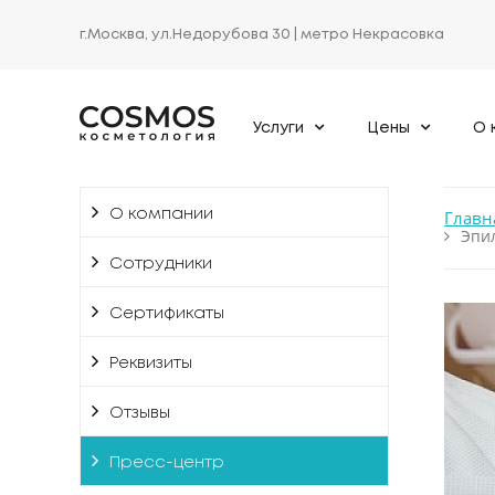
г.Москва, ул.Недорубова 30
| метро Некрасовка
Услуги
Цены
О 
О компании
Главн
Эпил
Сотрудники
Сертификаты
Реквизиты
Отзывы
Пресс-центр