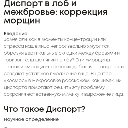
Диспорт в лоб и
межбровье: коррекция
морщин
Введение
Замечали, как в моменты концентрации или
стресса наше лицо непроизвольно хмурится,
образуя вертикальные складки между бровями и
горизонтальные линии на лбу? Эти «морщины
гнева» и «морщины тревоги» добавляют возраст и
создают уставшее выражение лица. В центре
«Космос» в Некрасовке расскажем, как инъекции
Диспорта помогают решить эту проблему,
сохраняя естественную мимику и выражение лица.
Что такое Диспорт?
Научное определение