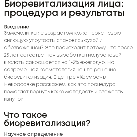
Биоревитализация лица:
процедура и результаты
Введение
Замечали, как с возрастом кожа теряет свою
сияющую упругость, становясь сухой и
обезвоженной? Это происходит потому, что после
25 лет естественная выработка гиалуроновой
кислоты сокращается на 1-2% ежегодно. Но
современная косметология нашла решение —
биоревитализация. В центре «Космос» в
Некрасовке расскажем, как эта процедура
помогает вернуть коже молодость и свежесть
изнутри.
Что такое
биоревитализация?
Научное определение