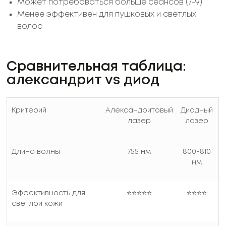
Может потребоваться больше сеансов (7-9)
Менее эффективен для пушковых и светлых
волос
Сравнительная таблица:
александрит vs диод
Критерий
Александритовый
Диодный
лазер
лазер
Длина волны
755 нм
800-810
нм
Эффективность для
⭐⭐⭐⭐⭐
⭐⭐⭐⭐
светлой кожи